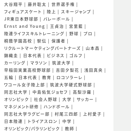
大谷翔平
藤井聡太
世界選手権
フィギュアスケート
陸上
スキージャンプ
JR東日本野球部
バレーボール
Ernst and Young
王貞治
宮里藍
陸連ライフスキルトレーニング
野球
プロ
桐蔭学園高校
駅伝
保護者
リクルートマーケティングパートナーズ
山本昌
錦織圭
日本代表
ビジネス
ゴルフ
カーリング
マラソン
筑波大学
早稲田実業高校野球部
吉田夕梨花
浅田真央
五輪
日本代表
教育
ロコソラーレ
ワコール女子陸上部
筑波大学硬式野球部
同志社大学
中島佑気ジョセフ
高梨沙羅
オリンピック
社会人野球
大学
サッカー
マネジメント研修
ハンドボール
同志社大学ラグビー部
村尾三四郎
上村愛子
日本陸連
トライアスロン
中学
オリンピック/パラリンピック
教師