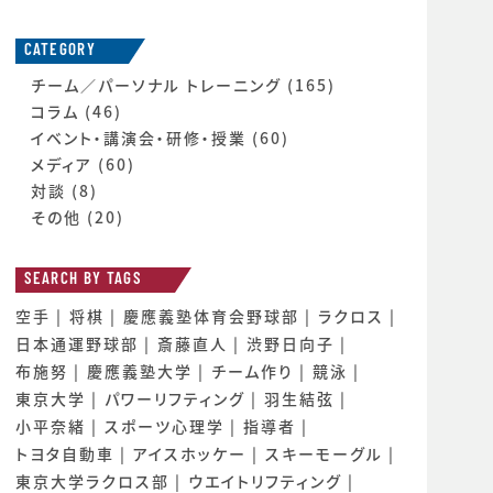
CATEGORY
チーム／パーソナル トレーニング
(165)
コラム
(46)
イベント・講演会・研修・授業
(60)
メディア
(60)
対談
(8)
その他
(20)
SEARCH BY TAGS
空手
将棋
慶應義塾体育会野球部
ラクロス
日本通運野球部
斎藤直人
渋野日向子
布施努
慶應義塾大学
チーム作り
競泳
東京大学
パワーリフティング
羽生結弦
小平奈緒
スポーツ心理学
指導者
トヨタ自動車
アイスホッケー
スキーモーグル
東京大学ラクロス部
ウエイトリフティング