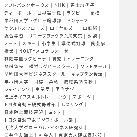
ソフトバンクホークス
NHK
福士加代子
ティーボール
世界選手権
ラグビー
高校
早稲田大学ラグビー蹴球部
ドジャース
ヤクルトスワローズ
ロイヤルズ
一山麻緒
総合学習
リコーブラックラムズ東京
対談
ノート
スキー
小学生
準硬式野球
陶芸家
授業
NOLTYスコラ フォーゼ
桐蔭学園ラグビー部
書籍
トレーニング
器械体操
横浜ラグビースクール
ソフトボール
早稲田大学ビジネススクール
キャプテン会議
早稲田大学
目標
柔道
慶應義塾高校
ジャイアンツ
実業団
明治大学
陸連ライフスキルトレーニング
スポーツ
トヨタ自動車硬式野球部
レスリング
日本陸上競技連盟
ヨット
トヨタ自動車女子ソフトボール部
明治大学グローバル・ビジネス研究科
三井住友海上
社会人
東京ガス硬式野球部