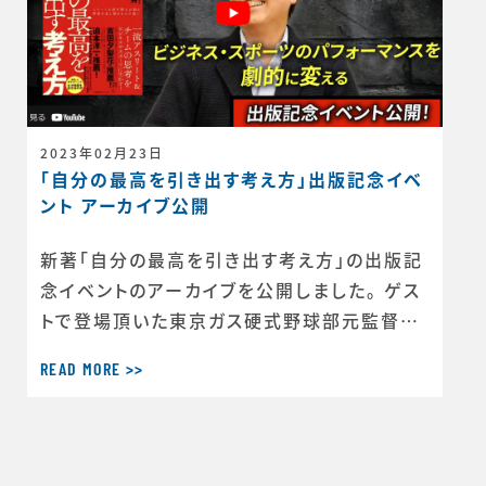
2023年02月23日
「自分の最高を引き出す考え方」出版記念イベ
ント アーカイブ公開
新著「自分の最高を引き出す考え方」の出版記
念イベントのアーカイブを公開しました。 ゲス
トで登場頂いた東京ガス硬式野球部元監督の
山口太輔さんからは、創部94年目にして悲願
READ MORE >>
の初優勝を遂げるまで、監督自身をはじめ選
手たちがどのように考え方を変えていったかを
リアルに語って頂きました。 本には書ききれな
かったリアリティのある裏話も。ぜひご覧くださ