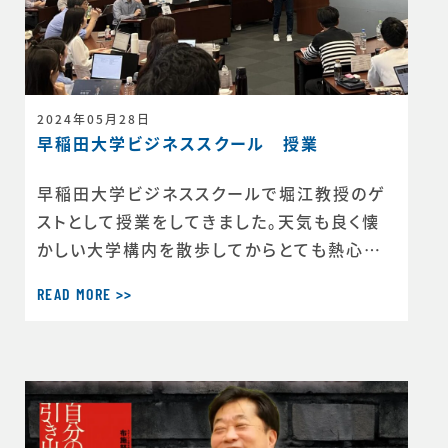
2024年05月28日
早稲田大学ビジネススクール 授業
早稲田大学ビジネススクールで堀江教授のゲ
ストとして授業をしてきました。天気も良く懐
かしい大学構内を散歩してからとても熱心な
大学院生の皆さんと密度の濃い時間を過ごし
READ MORE >>
ました。その後堀江教授のゼミにお伺いし、ゼ
ミ生の皆さんと長時間にわたりいろいろなお話
しできました。刺激的な一日でした。堀江教授
の作るゼミ・クラスは本当に暖かみがありつい
つい長居をしてしまいます。これも堀江教授の
素晴らしいお人柄だと思います