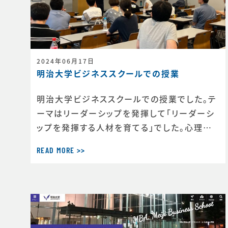
2024年06月17日
明治大学ビジネススクールでの授業
明治大学ビジネススクールでの授業でした。テ
ーマはリーダーシップを発揮して｢リーダーシ
ップを発揮する人材を育てる｣でした。心理学
の理論を私自身がスポーツの現場で実践した
READ MORE >>
様々な事例をケースをもとに、ビジネスでいか
に実装していくかをディスカッションしました。
様々なバックグラウンドの大学院生とのディス
カッションはたくさんの気づきのある場になり
ました。毎回楽しみな時間です。