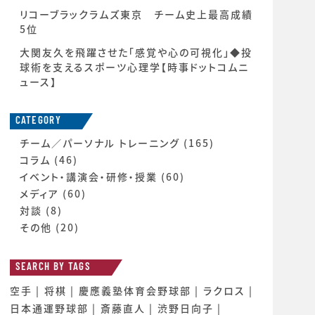
リコーブラックラムズ東京 チーム史上最高成績
5位
大関友久を飛躍させた「感覚や心の可視化」◆投
球術を支えるスポーツ心理学【時事ドットコムニ
ュース】
CATEGORY
チーム／パーソナル トレーニング
(165)
コラム
(46)
イベント・講演会・研修・授業
(60)
メディア
(60)
対談
(8)
その他
(20)
SEARCH BY TAGS
空手
将棋
慶應義塾体育会野球部
ラクロス
日本通運野球部
斎藤直人
渋野日向子