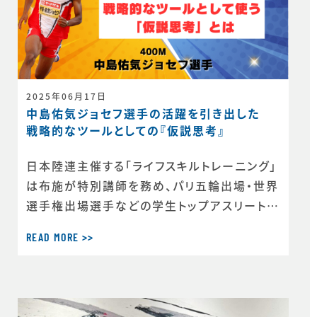
2025年06月17日
中島佑気ジョセフ選手の活躍を引き出した
戦略的なツールとしての『仮説思考』
日本陸連主催する「ライフスキルトレーニング」
は布施が特別講師を務め、パリ五輪出場・世界
選手権出場選手などの学生トップアスリートが
受講してきました。彼らがライフスキルトレーニ
READ MORE >>
ングを受講した後、獲得したスキルをどのよう
に活かして競技に向かったのか、どのようなス
キルが選手に効果をもたらしたのか等、ここで
は選手の生の声をまとめてお伝えします。 今