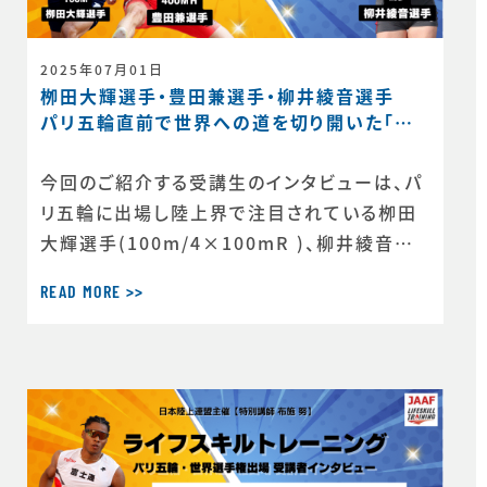
2025年07月01日
栁田大輝選手・豊田兼選手・柳井綾音選手
パリ五輪直前で世界への道を切り開いた「ダ
ブルゴール」
今回のご紹介する受講生のインタビューは、パ
リ五輪に出場し陸上界で注目されている栁田
大輝選手(100m/4×100mR )、柳井綾音選
手(競歩)、豊田兼選手(400mH)の3名です。栁
READ MORE >>
田選手・柳井選手は、パリ五輪の直前に開催さ
れた第4期(2023年12月～2024年3月)に受
講し、豊田選手は第3期生として第4期のライフ
スキルトレーニングにOBとして第4期の合宿に
参加してくれました。ライフスキルトレー