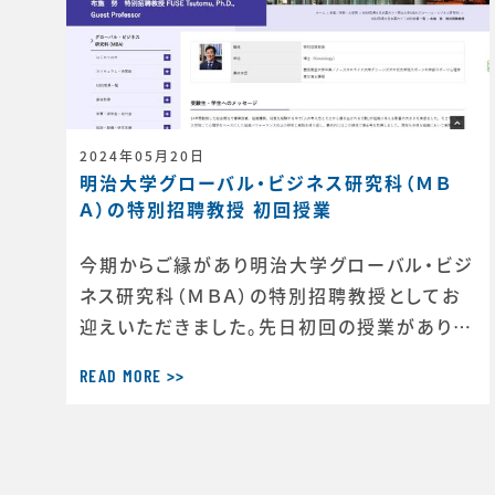
2024年05月20日
明治大学グローバル・ビジネス研究科（ＭＢ
Ａ）の特別招聘教授 初回授業
今期からご縁があり明治大学グローバル・ビジ
ネス研究科（ＭＢＡ）の特別招聘教授としてお
迎えいただきました。先日初回の授業があり、
大学院生たちと大いに盛り上がり、授業後も皆
READ MORE >>
さんと課外授業に向かいました。課外授業では
よりディープな話で終わらない議論楽しかった
です。初回のテーマは｢組織パフォーマンスと心
理学の関係｣｢チームで最高の自分を発揮する