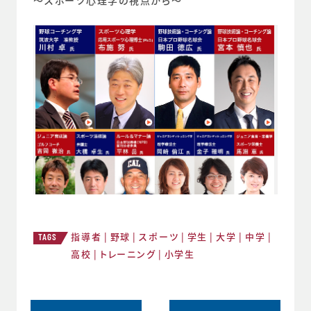
～スポーツ心理学の視点から～
指導者
野球
スポーツ
学生
大学
中学
TAGS
高校
トレーニング
小学生