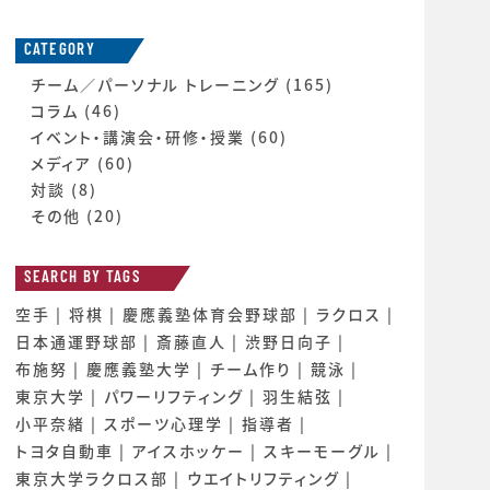
CATEGORY
チーム／パーソナル トレーニング
(165)
コラム
(46)
イベント・講演会・研修・授業
(60)
メディア
(60)
対談
(8)
その他
(20)
SEARCH BY TAGS
空手
将棋
慶應義塾体育会野球部
ラクロス
日本通運野球部
斎藤直人
渋野日向子
布施努
慶應義塾大学
チーム作り
競泳
東京大学
パワーリフティング
羽生結弦
小平奈緒
スポーツ心理学
指導者
トヨタ自動車
アイスホッケー
スキーモーグル
東京大学ラクロス部
ウエイトリフティング