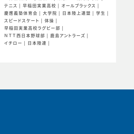
テニス
早稲田実業高校
オールブラックス
慶應義塾体育会
大学院
日本陸上連盟
学生
スピードスケート
体操
早稲田実業高校ラグビー部
ＮＴＴ西日本野球部
鹿島アントラーズ
イチロー
日本陸連