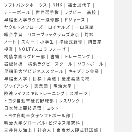
ソフトバンクホークス
NHK
福士加代子
ティーボール
世界選手権
ラグビー
高校
早稲田大学ラグビー蹴球部
ドジャース
ヤクルトスワローズ
ロイヤルズ
一山麻緒
総合学習
リコーブラックラムズ東京
対談
ノート
スキー
小学生
準硬式野球
陶芸家
授業
NOLTYスコラ フォーゼ
桐蔭学園ラグビー部
書籍
トレーニング
器械体操
横浜ラグビースクール
ソフトボール
早稲田大学ビジネススクール
キャプテン会議
早稲田大学
目標
柔道
慶應義塾高校
ジャイアンツ
実業団
明治大学
陸連ライフスキルトレーニング
スポーツ
トヨタ自動車硬式野球部
レスリング
日本陸上競技連盟
ヨット
トヨタ自動車女子ソフトボール部
明治大学グローバル・ビジネス研究科
三井住友海上
社会人
東京ガス硬式野球部