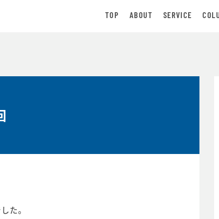
TOP
ABOUT
SERVICE
COL
回
した。