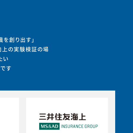
織を創り出す」
向上の実験検証の場
たい
まです