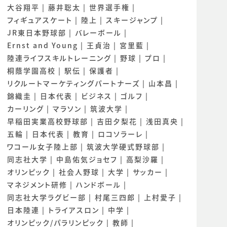
大谷翔平
藤井聡太
世界選手権
フィギュアスケート
陸上
スキージャンプ
JR東日本野球部
バレーボール
Ernst and Young
王貞治
宮里藍
陸連ライフスキルトレーニング
野球
プロ
桐蔭学園高校
駅伝
保護者
リクルートマーケティングパートナーズ
山本昌
錦織圭
日本代表
ビジネス
ゴルフ
カーリング
マラソン
筑波大学
早稲田実業高校野球部
吉田夕梨花
浅田真央
五輪
日本代表
教育
ロコソラーレ
ワコール女子陸上部
筑波大学硬式野球部
同志社大学
中島佑気ジョセフ
高梨沙羅
オリンピック
社会人野球
大学
サッカー
マネジメント研修
ハンドボール
同志社大学ラグビー部
村尾三四郎
上村愛子
日本陸連
トライアスロン
中学
オリンピック/パラリンピック
教師