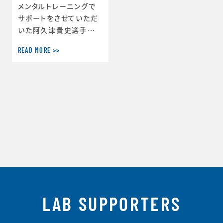
メンタルトレーニングで
サポートをさせていただ
いた阿久津貴史選手が、
全日本パワーリフティン
READ MORE >>
グ選手権大会105kg級
で三連覇と目標としてい
たトータル日本新記録90
0kgを達成しました！本
当に良かった！おめでと
う！阿久津選手から喜び
のメールを頂きました。ご
本人のご了承をいただき
ましたのでそのまま掲載
させていただきます。----
-『本日日本選手権終わ
りました。布施さんのお
陰でトータル日本新記録
LAB SUPPORTERS
900kgで