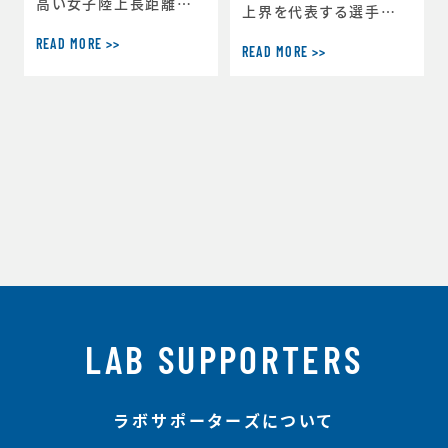
高い女子陸上長距離選
上界を代表する選手が
手たちの北海道合宿でト
集まるワコール女子陸上
READ MORE >>
レーニングしました。今回
READ MORE >>
競技部にてトレーニング
２回目の選手もいて、彼
を行ってきました。トレー
女たちは前回のトレーニ
ニング中は終始明るく元
ングで得たものを試合や
気な雰囲気で、みんな積
練習でどのように使って
極的に発言しながら参加
いるかを具体的に話して
いただきました。ブログに
くれました。いつもながら
そのトレーニング内容が
トップアスリートの意欲、
掲載されています。 【ワ
吸収力には驚かされま
コール女子陸上競技部
す。また、より具体的な質
スパークエンジェルス
問がたくさん出てきて、そ
ブログ】http://www.w
れについての考え方が整
acoal.jp/spark-ange
理・共有でき今回もいい
ls/blog/
LAB SUPPORTERS
雰囲気で充実した内
ラボサポーターズについて