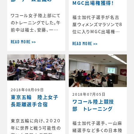
MGC出場権獲得！
有
ワコール女子陸上部にて
福士加代子選手が名古
のトレーニングでした。午
屋ウィメンズマラソンで８
前中は福士、安藤、一山
位に入りMGC出場権を
選手の個別トレーニン
獲得しました。福士選手
READ MORE >>
グ。午後は秋の駅伝に向
READ MORE >>
とは昨年よりトレーニン
けチーム意識を共有する
グを始めました。今回も
セッションを行いました。
１月の大阪マラソンの転
◆ワコール女子陸上部
倒からの見事な立て直
公式HPhttps://www.
し、終盤での粘りがMGC
wacoal.jp/spark-an
に繋がると思います。今
gels/
月末のトレーニングが楽
2018年08月09日
2018年07月05日
しみです。
東京五輪 陸上女子
ワコール陸上競技
長距離選手合宿
部 トレーニング
東京五輪に向け、２０２０
福士加代子選手、一山麻
年に世界と戦う可能性の
緒選手など多くの日本陸