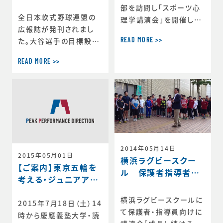
部を訪問し「スポーツ心
全日本軟式野球連盟の
理学講演会」を開催しま
広報誌が発刊されまし
した。講演会開催後、監
た。大谷選手の目標設定
READ MORE >>
督・部員・保護者のみな
についてのインタビュー
さまから感想をいただ
READ MORE >>
とともに『子供の力をぐん
き、コメントを読んでエネ
ぐん伸ばす親と指導者の
ルギーをもらいました！
接し方』が載っています。
一部紹介します。 【監
内容は指導者の接し方３
督】・「メンタルを科学す
か条と親の接し方３か条
る」というアプローチに、
です！
私だけでなく、選手諸君
も目を見開かされまし
2014年05月14日
た。【部員】・場が盛り上
2015年05月01日
横浜ラグビースクー
がり多くの質問の手が挙
【ご案内】東京五輪を
ル 保護者指導者向
がりました。僕もそこで
考える・ジュニアアス
け講演会・選手向けト
質問しようと思っていた
リートの育成講座
レーニング
ことがあり、手を挙げよ
横浜ラグビースクールに
2015年7月18日（土）14
て保護者・指導員向けに
時から慶應義塾大学・読