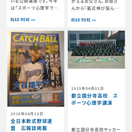
いる公開講座です。今年
かえるお父さん、お母さ
は「スポーツ心理学でパ
んから『最近伸び悩んで
フォーマンスを上げよ
いるみたいだけど、なん
READ MORE >>
READ MORE >>
う！」というテーマで登壇
て声をかけたらいいかわ
致しました。たくさんの指
からない』『うちの子頑張
導者・保護者・選手みな
っているのになかなか試
さまにご参加いただき、
合に出られない』『認めら
大坂なおみ選手の活躍
れないことで自信を失っ
などトップアスリートの
てしまうのではないか』
心理について解説を交え
などという声がら聞こえ
て、お話させていただきま
てきます。 USTA（アメ
した！
リカテニス協会）選手育
成部門でメンタルスキル
2015年06月01日
スペシャリストを務める
都立国分寺高校 ス
ラウア博士が示すジュニ
ポーツ心理学講演
アアスリートとのコミュ
2016年04月13日
ニケーションのヒ
全日本軟式野球連
盟 広報誌掲載
都立国分寺高校サッカー