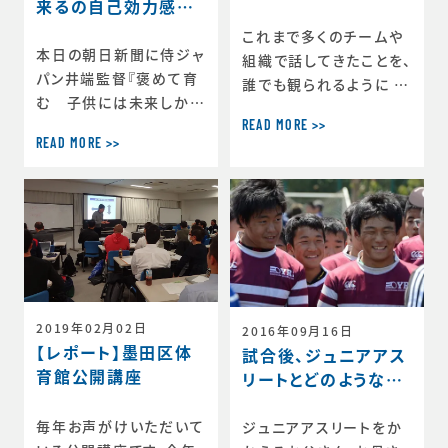
来るの自己効力感が
大切』（朝日新聞）
これまで多くのチームや
本日の朝日新聞に侍ジャ
組織で話してきたことを、
パン井端監督『褒めて育
誰でも観られるように Y
む 子供には未来しかな
ouTubeチャンネル「ス
いな』の記事とともに『や
READ MORE >>
ポーツ心理学で勝つ」を
READ MORE >>
れば出来るの自己効力
作成しました。 このチャ
感が大切』の記事が掲載
ンネルでは、スポーツ心
されました。
理学をベースにした理論
考え方を選手・指導者・
ビジネスパーソン・保護
者のみなさまに発信して
いきます。 このような状
況ですが、今だから出来
2019年02月02日
2016年09月16日
ることをどんどん発信し
【レポート】墨田区体
試合後、ジュニアアス
ていきたいと思っていま
育館公開講座
リートとどのようなコ
す。興味をお持ちいただ
ミュニケーションを取
けましたら「チャンネル登
りますか？
毎年お声がけいただいて
ジュニアアスリートをか
録」をしてい