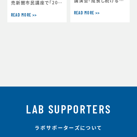
講演会「成長し続ける心
売新聞市民講座で「202
の育て方～一流アスリー
0に向け今考えたいジュ
READ MORE >>
トの人間力（ライフスキ
READ MORE >>
ニアアスリートのメンタ
ル）から学ぶ～」を実施し
ルトレーニング」をテーマ
ました。 その後、選手に
に講演を行います。■日
チームでのゴールを理解
程 ：2015/07/18（土）
して、上手に使うための
14:00～15:30 （受付開
ワークショップを行いま
始13：00)■テーマ：「20
した。最初は会議室でや
20に向け今考えたいジ
っていましたが、盛り上が
ュニアアスリートのメンタ
りすぎたため、急遽屋外
ルトレーニング」■内
にて続きを行いました。
容 ：ジュニアアスリート
に必要な「ライフスキル」
について、その重要性や
ト
LAB SUPPORTERS
ラボサポーターズについて