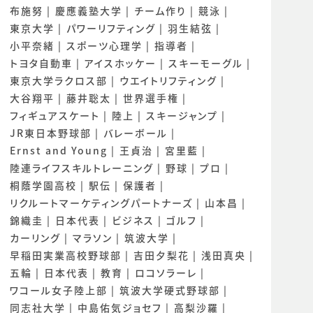
布施努
慶應義塾大学
チーム作り
競泳
東京大学
パワーリフティング
羽生結弦
小平奈緒
スポーツ心理学
指導者
トヨタ自動車
アイスホッケー
スキーモーグル
東京大学ラクロス部
ウエイトリフティング
大谷翔平
藤井聡太
世界選手権
フィギュアスケート
陸上
スキージャンプ
JR東日本野球部
バレーボール
Ernst and Young
王貞治
宮里藍
陸連ライフスキルトレーニング
野球
プロ
桐蔭学園高校
駅伝
保護者
リクルートマーケティングパートナーズ
山本昌
錦織圭
日本代表
ビジネス
ゴルフ
カーリング
マラソン
筑波大学
早稲田実業高校野球部
吉田夕梨花
浅田真央
五輪
日本代表
教育
ロコソラーレ
ワコール女子陸上部
筑波大学硬式野球部
同志社大学
中島佑気ジョセフ
高梨沙羅