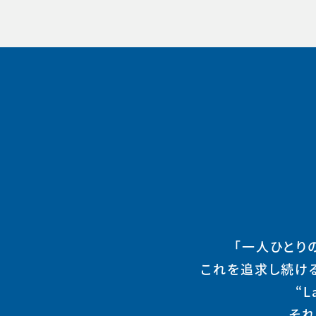
「一人ひとり
これを追求し続け
“
それ