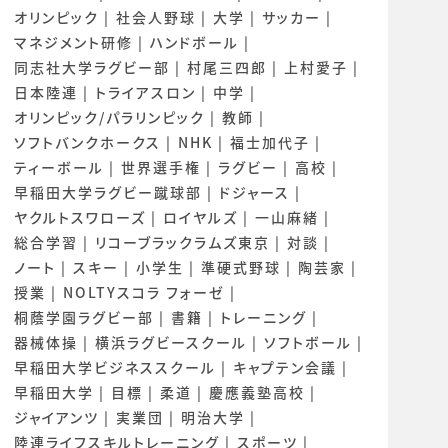
オリンピック
社会人野球
大学
サッカー
マネジメント研修
ハンドボール
同志社大学ラグビー部
村尾三四郎
上村愛子
日本陸連
トライアスロン
中学
オリンピック/パラリンピック
教師
ソフトバンクホークス
NHK
福士加代子
ティーボール
世界選手権
ラグビー
高校
早稲田大学ラグビー蹴球部
ドジャース
ヤクルトスワローズ
ロイヤルズ
一山麻緒
総合学習
リコーブラックラムズ東京
対談
ノート
スキー
小学生
準硬式野球
陶芸家
授業
NOLTYスコラ フォーゼ
桐蔭学園ラグビー部
書籍
トレーニング
器械体操
横浜ラグビースクール
ソフトボール
早稲田大学ビジネススクール
キャプテン会議
早稲田大学
目標
柔道
慶應義塾高校
ジャイアンツ
実業団
明治大学
陸連ライフスキルトレーニング
スポーツ