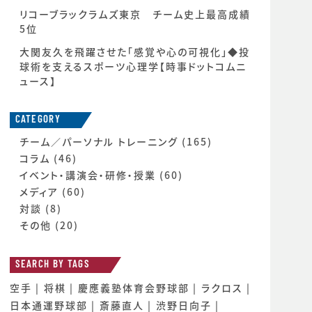
リコーブラックラムズ東京 チーム史上最高成績
5位
大関友久を飛躍させた「感覚や心の可視化」◆投
球術を支えるスポーツ心理学【時事ドットコムニ
ュース】
CATEGORY
チーム／パーソナル トレーニング
(165)
コラム
(46)
イベント・講演会・研修・授業
(60)
メディア
(60)
対談
(8)
その他
(20)
SEARCH BY TAGS
空手
将棋
慶應義塾体育会野球部
ラクロス
日本通運野球部
斎藤直人
渋野日向子