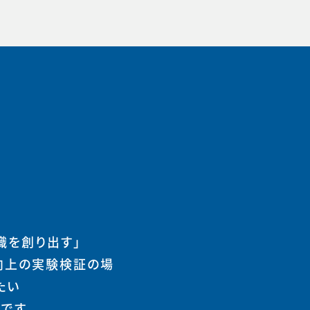
織を創り出す」
向上の実験検証の場
たい
まです