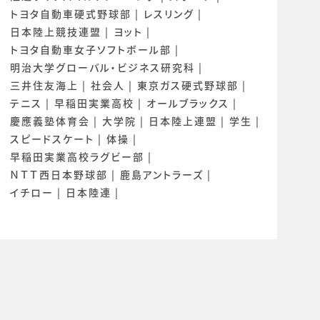
トヨタ自動車硬式野球部
レスリング
日本陸上競技連盟
ヨット
トヨタ自動車女子ソフトボール部
明治大学グローバル・ビジネス研究科
三井住友海上
社会人
東京ガス硬式野球部
テニス
早稲田実業高校
オールブラックス
慶應義塾体育会
大学院
日本陸上連盟
学生
スピードスケート
体操
早稲田実業高校ラグビー部
ＮＴＴ西日本野球部
鹿島アントラーズ
イチロー
日本陸連