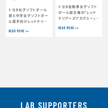
ー｣開講
ズアカデミー
トヨタ自動車女子ソフト
トヨタ女子ソフトボール
ボール部主催の｢レッド
部と中学女子ソフトボー
テリアーズアカデミー｣
ル選手向けレッドテリア
が開講しました。北京五
ーズアカデミーを開催し
READ MORE >>
輪で米国との決勝戦で上
READ MORE >>
ています。 2回目となる
野投手の413球を全て受
今回はここから秋までの
けて金メダルに貢献した
長期開催にトライします。
峰女子U15代表コーチ、
第一回目から参加してい
東京五輪の神ゲッツーで
る選手たちはワークショ
金メダルを掴み取った渥
ップでみんなを引っ張っ
美女子代表コーチ、そし
ていてその成長ぶりを頼
て部OGでビジネスパー
もしく感じました。
ソンとして大活躍してい
る所祐未さんとともに未
来のオリンピック選手た
ちを育てていきたいと思
います。
LAB SUPPORTERS