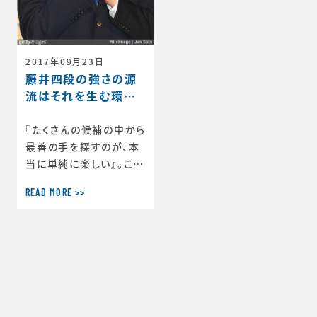
2017年09月23日
藤井四段の強さの源
流はそれを生む環境
にあった
『たくさんの候補の中から
最善の手を探すのが、本
当に単純に楽しい』。これ
が休日には7時間以上も
READ MORE >>
没頭する将棋について聞
かれた藤井四段の答えで
す。最年少棋士 藤井聡太
四段はデビューから無敗
で歴代単独１位となる２
９連勝を達成しました。
わずか１４歳ながらこの
ような大記録を打ち立て