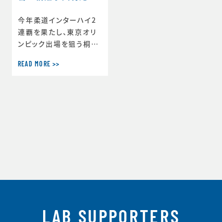
手との対談
今年柔道インターハイ2
連覇を果たし、東京オリ
ンピック出場を狙う桐蔭
学園高校3年村尾三四郎
READ MORE >>
君と、授業内で公開対談
を行いました。村尾君の
オリンピックへの思い、柔
道にかける思い、それを
証明する行動と、思考力
の高さに驚きました！
LAB SUPPORTERS