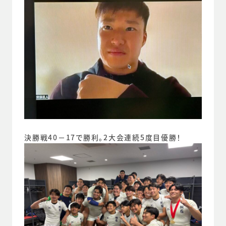
決勝戦40－17で勝利。2大会連続5度目優勝！