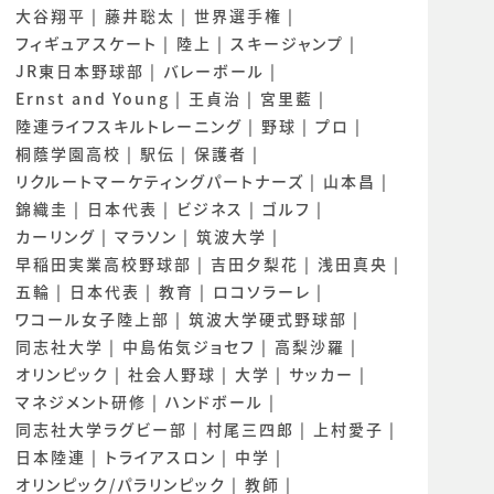
大谷翔平
藤井聡太
世界選手権
フィギュアスケート
陸上
スキージャンプ
JR東日本野球部
バレーボール
Ernst and Young
王貞治
宮里藍
陸連ライフスキルトレーニング
野球
プロ
桐蔭学園高校
駅伝
保護者
リクルートマーケティングパートナーズ
山本昌
錦織圭
日本代表
ビジネス
ゴルフ
カーリング
マラソン
筑波大学
早稲田実業高校野球部
吉田夕梨花
浅田真央
五輪
日本代表
教育
ロコソラーレ
ワコール女子陸上部
筑波大学硬式野球部
同志社大学
中島佑気ジョセフ
高梨沙羅
オリンピック
社会人野球
大学
サッカー
マネジメント研修
ハンドボール
同志社大学ラグビー部
村尾三四郎
上村愛子
日本陸連
トライアスロン
中学
オリンピック/パラリンピック
教師