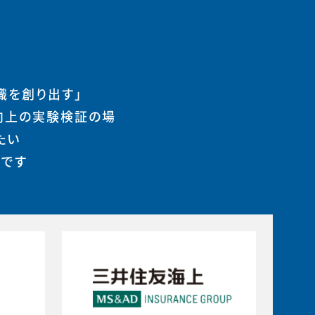
織を創り出す」
向上の実験検証の場
たい
まです