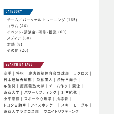
CATEGORY
チーム／パーソナル トレーニング
(165)
コラム
(46)
イベント・講演会・研修・授業
(60)
メディア
(60)
対談
(8)
その他
(20)
SEARCH BY TAGS
空手
将棋
慶應義塾体育会野球部
ラクロス
日本通運野球部
斎藤直人
渋野日向子
布施努
慶應義塾大学
チーム作り
競泳
東京大学
パワーリフティング
羽生結弦
小平奈緒
スポーツ心理学
指導者
トヨタ自動車
アイスホッケー
スキーモーグル
東京大学ラクロス部
ウエイトリフティング