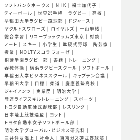
ソフトバンクホークス
NHK
福士加代子
ティーボール
世界選手権
ラグビー
高校
早稲田大学ラグビー蹴球部
ドジャース
ヤクルトスワローズ
ロイヤルズ
一山麻緒
総合学習
リコーブラックラムズ東京
対談
ノート
スキー
小学生
準硬式野球
陶芸家
授業
NOLTYスコラ フォーゼ
桐蔭学園ラグビー部
書籍
トレーニング
器械体操
横浜ラグビースクール
ソフトボール
早稲田大学ビジネススクール
キャプテン会議
早稲田大学
目標
柔道
慶應義塾高校
ジャイアンツ
実業団
明治大学
陸連ライフスキルトレーニング
スポーツ
トヨタ自動車硬式野球部
レスリング
日本陸上競技連盟
ヨット
トヨタ自動車女子ソフトボール部
明治大学グローバル・ビジネス研究科
三井住友海上
社会人
東京ガス硬式野球部