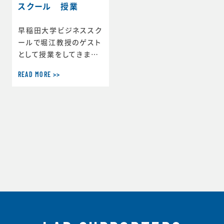
スクール 授業
早稲田大学ビジネススク
ールで堀江教授のゲスト
として授業をしてきまし
た。天気も良く懐かしい
READ MORE >>
大学構内を散歩してから
とても熱心な大学院生の
皆さんと密度の濃い時間
を過ごしました。その後
堀江教授のゼミにお伺い
し、ゼミ生の皆さんと長
時間にわたりいろいろな
お話しできました。刺激
的な一日でした。堀江教
授の作るゼミ・クラスは
本当に暖かみがありつい
つい長居をしてしまいま
す。これも堀江教授の素