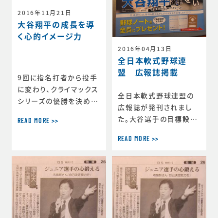
介します。みなさんの意
2016年11月21日
気込みが伝わってきまし
大谷翔平の成長を導
た！ ---・自分はテスト
く心的イメージ力
でもスポーツでも自分で
2016年04月13日
はわかっていなが
全日本軟式野球連
盟 広報誌掲載
9回に指名打者から投手
に変わり、クライマックス
全日本軟式野球連盟の
シリーズの優勝を決めた
広報誌が発刊されまし
際に魅せた日本最速165
た。大谷選手の目標設定
READ MORE >>
キロのストレート。見事な
についてのインタビュー
バットコントロールで日
READ MORE >>
とともに『子供の力をぐん
本ハムの反撃の狼煙を上
ぐん伸ばす親と指導者の
げた日本シリーズ第三戦
接し方』が載っています。
のサヨナラヒット。シーズ
内容は指導者の接し方３
ン中は「一番・投手」で先
か条と親の接し方３か条
頭打者初級ホームランと
です！
いうマンガの世界のよう
なパフォーマンスを発揮