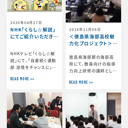
督に就任し、初年度に8
年ぶりの対抗戦優勝、2
年目には11季ぶりの大
学日本一を達成、同年ジ
2020年04月27日
ャパンラグビーコーチン
NHK「くらし☆解説」
2018年11月06日
グアワードで最優秀賞に
にてご紹介いただきま
＜徳島県海部高校魅
選ばれた相良南海夫氏
した
力化プロジェクト＞教
が、チームを甦らせた「勝
員研修
NHKテレビ「くらし☆解
つプロセス」について語
徳島県海部郡の海部高
説」にて、「自粛続く運動
っています。 スポー
校にて、教員向けの指導
部 逆境をチャンスに」と
力向上研修の講師として
いうテーマで放送があ
招かれました。この研修
READ MORE >>
り、番組内でご紹介いた
READ MORE >>
は、徳島県海部高校魅力
だきました。 NHK解説委
化プロジェクトの一環と
員の小澤さんから取材を
して開催されました。 研
受けました。コロナの影
修テーマは「スポーツ心
響下でアスリートが今で
理学の観点からみる人材
きることをライフスキル
育成」です。キーワードと
の視点からトータル2～3
して、生徒さんの「人間力