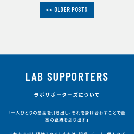
民講座『東京五輪を考え
-------------------------
<< OLDER POSTS
る～ジュニアアスリート
-------------------- ジュ
の育成～』の第５回が18
ニア選手の心鍛える
日、同大日吉キャンパス
（横浜市港北区）で開か
れた。最終回となったこ
の日は、スポーツ心理学
博士で相殺スポーツ医学
研究センター研究員の布
施努
LAB SUPPORTERS
ラボサポーターズについて
「一人ひとりの最高を引き出し、それを掛け合わすことで最
高の組織を創り出す」
これを追求し続けるわたしたちは、組織・チーム・個人のパ