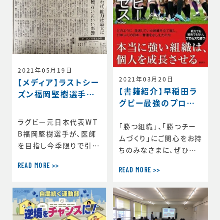
https://toyokeizai.n
長志向があるが満足す
et/articles/-/635191
る結果をまだ導けていな
後編テー
いビジネスパーソンが自
分を投影できるような接
点を作り、一流アスリート
はどのような思考方法
2021年05月19日
2021年03月20日
【メディア】ラストシー
【書籍紹介】早稲田ラ
ズン福岡堅樹選手が
グビー最強のプロセ
輝く理由（朝日新聞）
ス 著：相良南海夫
ラグビー元日本代表WT
「勝つ組織」、「勝つチー
B福岡堅樹選手が、医師
ムづくり」にご関心をお持
を目指し今季限りで引退
ちのみなさまに、ぜひ手
を表明する中、彼が輝く
に取っていただきたい一
READ MORE >>
理由について取材を受け
READ MORE >>
冊をご紹介させていただ
ました。5月22日朝日新
きます。 こちらの書籍
聞の朝刊に記事が掲載さ
は、2018年度から早稲
れました。
田大学ラグビー蹴球部監