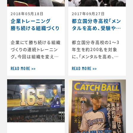
時間お話しました。かな
育成」「ライフスキル」「目
り難しい状況ですが、そ
標設定」などについてお
2017年09月27日
2018年05月18日
の中でそれぞれこの逆境
話しながら、ワークショッ
都立国分寺高校「メン
企業トレーニング
をいかにチャンスにでき
プを交えた内容を実施し
タルを高め、受験や試
勝ち続ける組織づくり
るか、二人でいろいろと
ました。 参加いただいた
合で力を発揮するに
話しました。実際ダイレク
教員のみなさんから、た
は」講座
都立国分寺高校の1～3
企業にて勝ち続ける組織
ターを務める各
くさんのご感想
年生を約200名を対象
づくりの連続トレーニン
に、「メンタルを高め、受
グ。今回は組織を変える
験や試合で力を発揮する
目標の作り方でした。ま
READ MORE >>
READ MORE >>
には」をテーマに講義を
ずは、リサーチベースの
行いました。参加した生
理論を伝え、実際に変わ
徒のみなさんは普段、勉
ってきた事例をケースス
強と部活動の両立を実践
タディして、最後は実際
しながら、より上を目指
にグループでワイワイガ
して頑張っているそうで、
ヤガヤしながら自分たち
非常に熱心に講演を聴い
の目標を作りました。
ていただきました。 講演
終了後の感想を一部ご紹