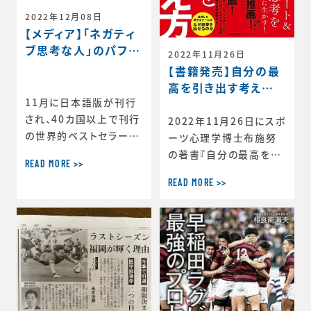
2022年12月08日
【メディア】｢ネガティ
ブ思考な人｣のパフォ
2022年11月26日
ーマンスが高い訳（東
【書籍発売】自分の最
洋経済オンライン）
高を引き出す考え
11月に日本語版が刊行
方 ースポーツ心理
され、40カ国以上で刊行
学博士が語る結果を
2022年11月26日にスポ
の世界的ベストセラー、
出し続ける人の違い
ーツ心理学博士布施努
『Chatter（チャッター）：
ー
の著書『自分の最高を引
READ MORE >>
「頭の中のひとりごと」を
き出す考え方 ―スポー
コントロールし、最良の
READ MORE >>
ツ心理学博士が語る結
行動を導くための26の方
果を出し続ける人の違い
法』について、お話ししま
―』が発売されました。本
した。 前編テーマ：｢ネガ
書は、布施が自分の最高
ティブ思考な人｣のパフォ
を引き出す考え方として
ーマンスが高い訳 ～一
ライフスキルの中の６つ
流のアスリートだけが知
の考え方について詳しく
る能力最大化の秘策～
解説していくものです。成