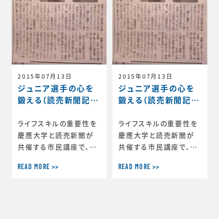
してきた今年の大谷翔平
選手。一体どうしたら大
谷選手のような選手にな
れるのでしょうか。今回は
スポーツ心理学
2015年07月13日
2015年07月13日
ジュニア選手の心を
ジュニア選手の心を
鍛える（読売新聞記
鍛える（読売新聞記
事）
事）
ライフスキルの重要性を
ライフスキルの重要性を
慶應大学と読売新聞が
慶應大学と読売新聞が
共催する市民講座で、ラ
共催する市民講座で、ラ
イフスキルの重要性に関
イフスキルの重要性に関
READ MORE >>
READ MORE >>
する講演を行ってきまし
する講演を行ってきまし
た。以下記事全文です。
た。以下記事全文です。--
ジュニア選手の心鍛える
-------------------------
慶應大学と読売新聞
-------------------------
横浜支局が共催する市
-------------------------